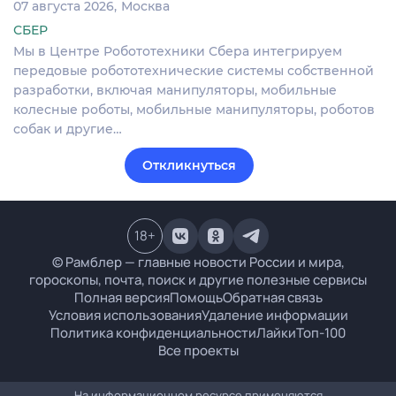
07 августа 2026
Москва
СБЕР
Мы в Центре Робототехники Сбера интегрируем
передовые робототехнические системы собственной
разработки, включая манипуляторы, мобильные
колесные роботы, мобильные манипуляторы, роботов
собак и другие…
Откликнуться
18
+
© Рамблер — главные новости России и мира,
гороскопы, почта, поиск и другие полезные сервисы
Полная версия
Помощь
Обратная связь
Условия использования
Удаление информации
Политика конфиденциальности
Лайки
Топ-100
Все проекты
На информационном ресурсе применяются