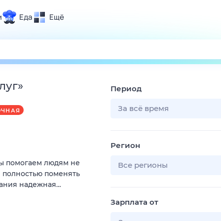
и
Еда
Ещё
Почта
ия и отдых
Поиск
Погода
луг
»
Период
ТВ-программа
За всё время
ОЧНАЯ
и и тренды
Регион
 ситуации
Мы помогаем людям не
 вместе
Все регионы
и полностью поменять
Помощь
пания надежная…
Зарплата от