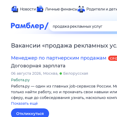
Новости
Личные финансы
Родители и дет
Здоровье
Развлечен
Дом и уют
Вакансии
«
продажа рекламных ус
Спорт
Карьера
Менеджер по партнерским продажам
СР
Авто
Договорная зарплата
Технологи
06 августа 2026
Москва
Белорусская
Жизненные
Работа.ру
Работа.ру — один из главных job-сервисов России. 
Сберегаем
только найти работу, но и прокачать свои навыки ил
Гороскопы
сферу, еще до собеседования узнать, насколько ком
Показать ещё
Откликнуться