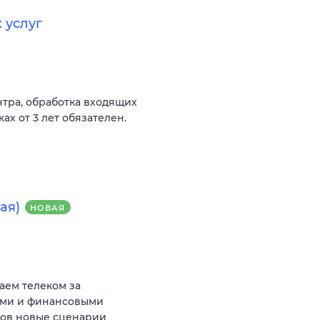
 услуг
нтра, обработка входящих
ах от 3 лет обязателен.
ая)
НОВАЯ
аем телеком за
ыми и финансовыми
тов новые сценарии