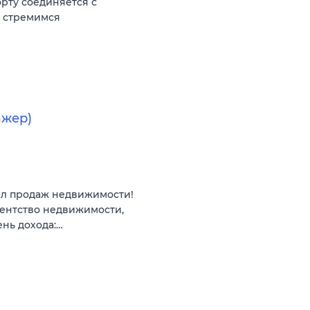
орту соединяется с
ы стремимся
ажер)
ел продаж недвижимости!
гентство недвижимости,
ень дохода:…