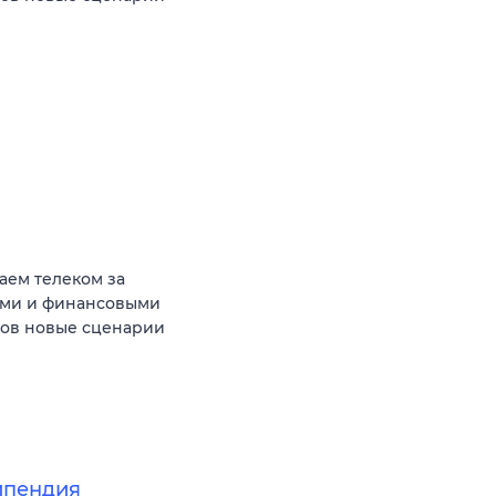
аем телеком за
ыми и финансовыми
тов новые сценарии
ипендия