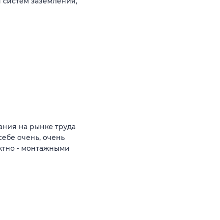
 систем заземления,
ния на рынке труда
себе очень, очень
ктно - монтажными