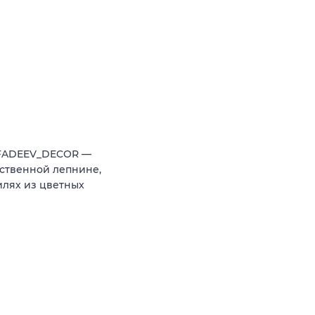
 FADEEV_DECOR —
ственной лепнине,
илях из цветных