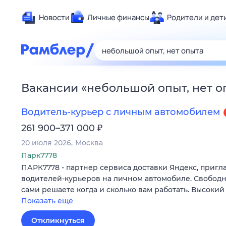
Новости
Личные финансы
Родители и дет
Здоровье
Развлечен
Дом и уют
Вакансии
«
небольшой опыт, нет о
Спорт
Карьера
Водитель-курьер с личным автомобилем
Авто
₽
261 900–371 000
Технологи
20 июля 2026
Москва
Жизненные
Парк7778
ПАРК7778 - партнер сервиса доставки Яндекс, пригл
Сберегаем
водителей-курьеров на личном автомобиле. Свободн
Гороскопы
сами решаете когда и сколько вам работать. Высокий
Показать ещё
Откликнуться