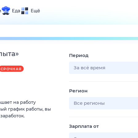
и
Еда
Ещё
Почта
ия и отдых
Поиск
Погода
пыта
»
Период
ТВ-программа
За всё время
СРОЧНАЯ
и и тренды
Регион
 ситуации
ашает на работу
 вместе
Все регионы
ый график работы, вы
Помощь
 заработок.
Зарплата от