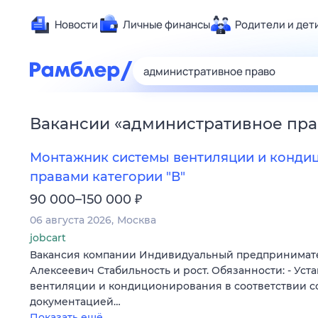
Новости
Личные финансы
Родители и дет
Здоровье
Развлечен
Дом и уют
Вакансии
«
административное пра
Спорт
Карьера
Монтажник системы вентиляции и конди
Авто
правами категории "В"
Технологи
₽
90 000–150 000
Жизненные
06 августа 2026
Москва
Сберегаем
jobcart
Вакансия компании Индивидуальный предпринимат
Гороскопы
Алексеевич Стабильность и рост. Обязанности: - Уст
вентиляции и кондиционирования в соответствии с
документацией…
Показать ещё