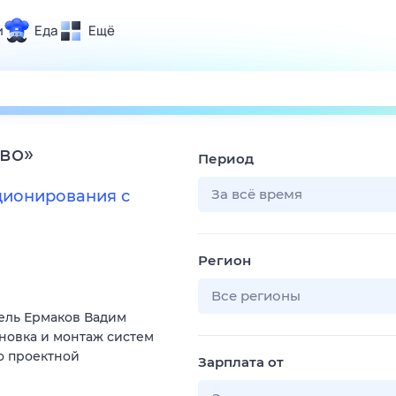
и
Еда
Ещё
Почта
ия и отдых
Поиск
Погода
во
»
Период
ТВ-программа
За всё время
ционирования с
и и тренды
Регион
 ситуации
 вместе
Все регионы
ель Ермаков Вадим
Помощь
ановка и монтаж систем
о проектной
Зарплата от