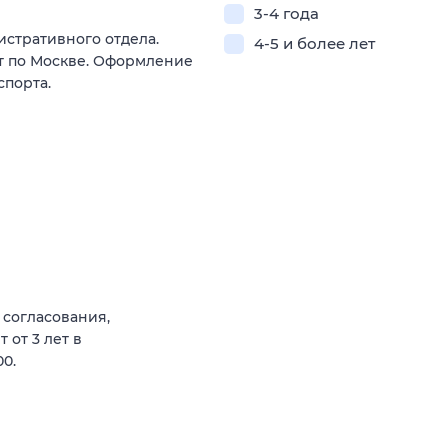
3-4 года
стративного отдела.
4-5 и более лет
т по Москве. Оформление
спорта.
 согласования,
 от 3 лет в
00.