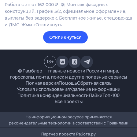
Работа с зп от 162 000 ₽! 🛠 Монтаж фасадных
конструкций. График 5/2, официальное оформление,
выплаты без задержек. Бесплатное жилье, спецодежда
и ДМС. Жми «Откликнуть
Откликнуться
18
+
© Рамблер — главные новости России и мира,
гороскопы, почта, поиск и другие полезные сервисы
Полная версия
Помощь
Обратная связь
Условия использования
Удаление информации
Политика конфиденциальности
Лайки
Топ-100
Все проекты
На информационном ресурсе применяются
рекомендательные технологии в соответствии с
Правилами
Партнер проекта
Работа.ру