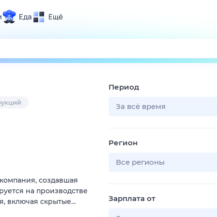
и
Еда
Ещё
Почта
ия и отдых
Поиск
Погода
Период
ТВ-программа
рукций
За всё время
и и тренды
Регион
 ситуации
 вместе
Все регионы
Помощь
компания, создавшая
руется на производстве
Зарплата от
, включая скрытые…