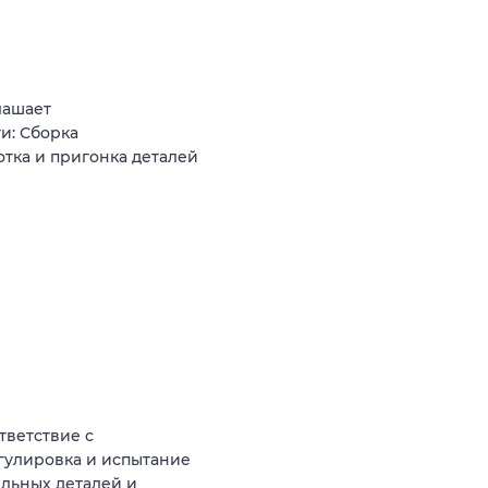
лашает
и: Сборка
тка и пригонка деталей
тветствие с
егулировка и испытание
льных деталей и