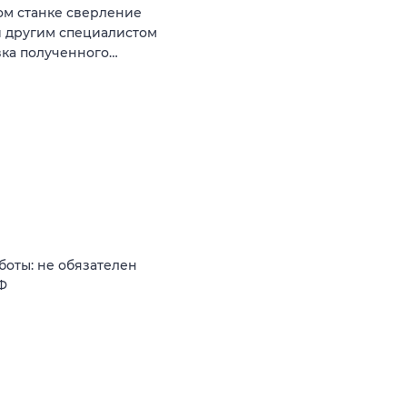
ом станке сверление
и другим специалистом
вка полученного…
боты: не обязателен
РФ