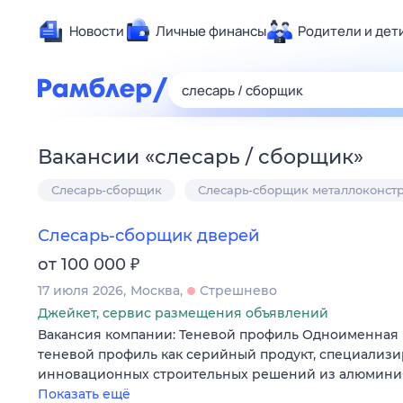
Новости
Личные финансы
Родители и дет
Здоровье
Развлечен
Дом и уют
Вакансии
«
слесарь / сборщик
»
Спорт
Слесарь-сборщик
Слесарь-сборщик металлоконст
Карьера
Авто
Слесарь-сборщик дверей
Технологи
₽
от 100 000
Жизненные
17 июля 2026
Москва
Стрешнево
Сберегаем
Джейкет, сервис размещения объявлений
Гороскопы
Вакансия компании: Теневой профиль Одноименная 
теневой профиль как серийный продукт, специализи
инновационных строительных решений из алюминия
Показать ещё