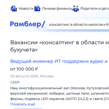
Новости
Личные финансы
Родители и дет
Здоровье
Развлечен
Дом и уют
Вакансии
«
консалтинг в области н
Спорт
бухучета
»
Карьера
Авто
Ведущий инженер ИТ поддержки аудио и 
Технологи
₽
от 100 000
Жизненные
02 августа 2026
Москва
Сберегаем
СБЕР
Наш многофункциональный зал (Москва, Кутузовский 
Гороскопы
верхней механикой: лебедки, цепные тали, штанкетн
фермы, подвесы LED-экранов (AOTO DL2.3) и света (C
Показать ещё