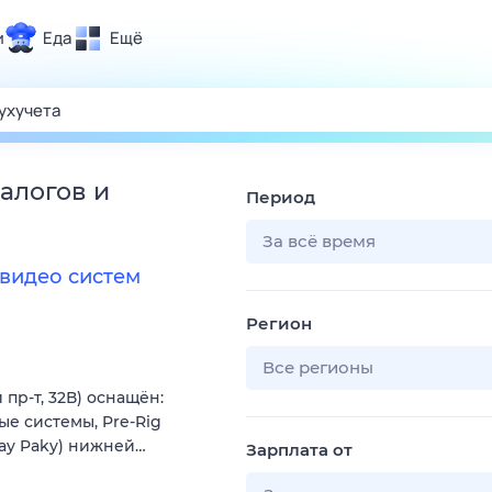
и
Еда
Ещё
Почта
ия и отдых
Поиск
Погода
алогов и
Период
ТВ-программа
За всё время
видео систем
и и тренды
Регион
 ситуации
 вместе
Все регионы
пр-т, 32В) оснащён:
Помощь
ые системы, Pre-Rig
lay Paky) нижней…
Зарплата от