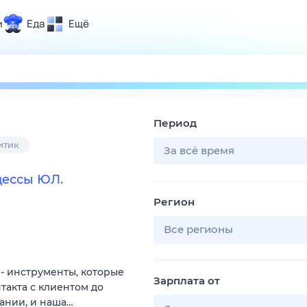
и
Еда
Ещё
Почта
ия и отдых
Поиск
Погода
Период
ТВ-программа
итик
За всё время
цессы ЮЛ.
и и тренды
Регион
 ситуации
 вместе
Все регионы
Помощь
- инструменты, которые
Зарплата от
такта с клиентом до
ании, и наша…