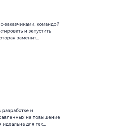
с-заказчиками, командой
ктировать и запустить
оторая заменит…
в разработке и
правленных на повышение
 идеальна для тех…