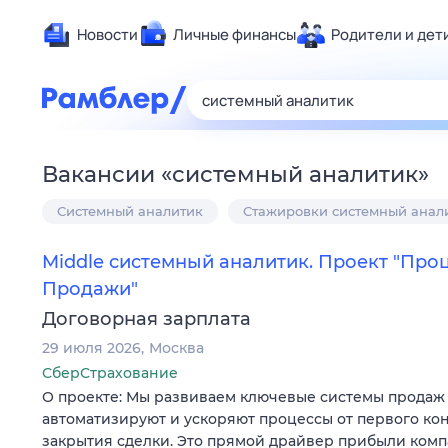
Новости
Личные финансы
Родители и дет
Здоровье
Развлечен
Дом и уют
Вакансии
«
системный аналитик
»
Спорт
Системный аналитик
Стажировки системный анал
Карьера
Авто
Middle системный аналитик. Проект "Про
Технологи
Продажи"
Жизненные
Договорная зарплата
Сберегаем
29 июля 2026
Москва
Гороскопы
СберСтрахование
О проекте: Мы развиваем ключевые системы продаж 
автоматизируют и ускоряют процессы от первого кон
закрытия сделки. Это прямой драйвер прибыли комп