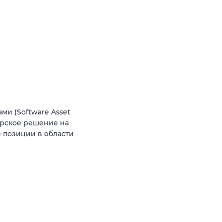
и (Software Asset
орское решение на
 позиции в области