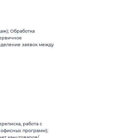
аж); Обработка
Первичное
еделение заявок между
реписка, работа с
 офисных программ);
чет канцтоваров/