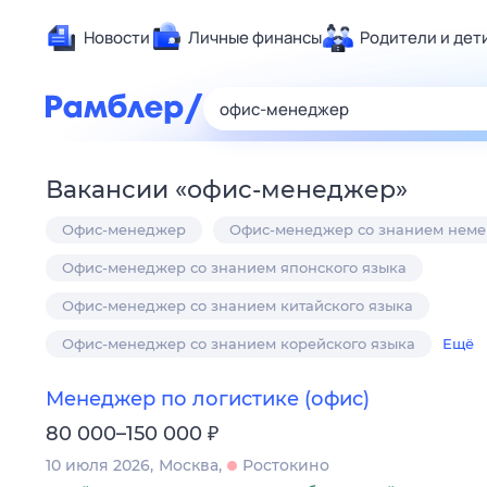
Новости
Личные финансы
Родители и дет
Здоровье
Развлечен
Дом и уют
Вакансии
«
офис-менеджер
»
Спорт
Офис-менеджер
Офис-менеджер со знанием неме
Карьера
Авто
Офис-менеджер со знанием японского языка
Технологи
Офис-менеджер со знанием китайского языка
Жизненные
Офис-менеджер со знанием корейского языка
Ещё
Сберегаем
Гороскопы
Менеджер по логистике (офис)
₽
80 000–150 000
10 июля 2026
Москва
Ростокино