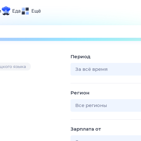
и
Еда
Ещё
Почта
ия и отдых
Поиск
Погода
Период
ТВ-программа
цкого языка
За всё время
и и тренды
Регион
 ситуации
 вместе
Все регионы
Помощь
Зарплата от