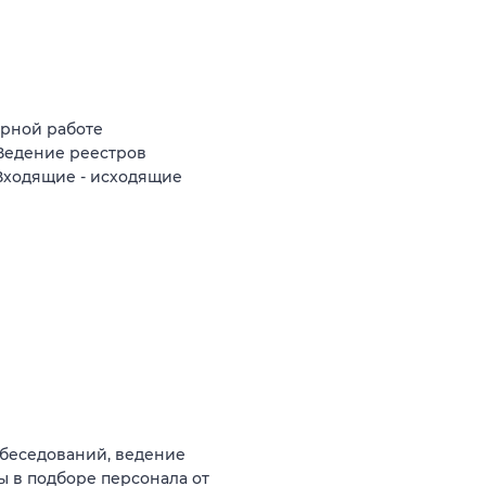
орной работе
 Ведение реестров
Входящие - исходящие
обеседований, ведение
ы в подборе персонала от