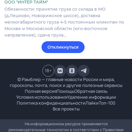
ООО "ИНТЕР ТАЙМ"
Обязанности: принятие груза со склада в МО
(д.Лешково, Новорижское шоссе), доставка
мелкогабаритного груза 4-5 постоянным клиентам по
Москве и Московской области (юго-восточное
направление), сдача груза…
Откликнуться
18
+
© Рамблер — главные новости России и мира,
гороскопы, почта, поиск и другие полезные сервисы
Полная версия
Помощь
Обратная связь
Условия использования
Удаление информации
Политика конфиденциальности
Лайки
Топ-100
Все проекты
На информационном ресурсе применяются
рекомендательные технологии в соответствии с
Правилами