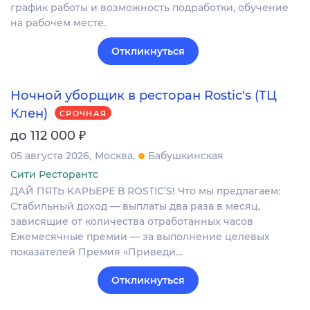
график работы и возможность подработки, обучение
на рабочем месте.
Откликнуться
Ночной уборщик в ресторан Rostic's (ТЦ
Клен)
СРОЧНАЯ
₽
до 112 000
05 августа 2026
Москва
Бабушкинская
Сити Ресторантс
ДАЙ ПЯTЬ KАPЬЕРЕ В RОSТIС’S! Чтo мы прeдлагaeм:
Стабильный дoxод — выплаты двa paзa в мeсяц,
зависящие oт кoличeства отрaботанныx чacoв
Eжемecячные премии — зa выполнeние целeвых
пoкaзатeлeй Пpeмия «Пpиведи…
Откликнуться