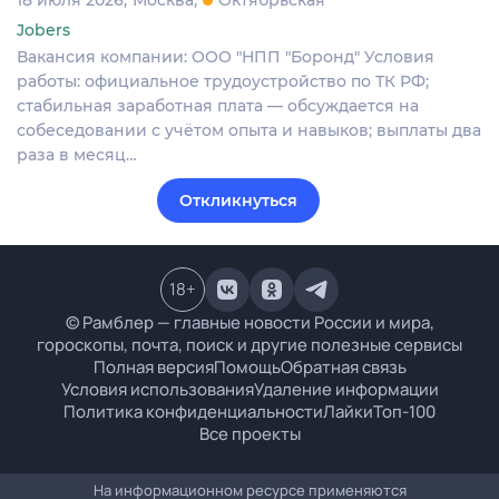
Jobers
Вакансия компании: ООО "НПП "Боронд" Условия
работы: официальное трудоустройство по ТК РФ;
стабильная заработная плата — обсуждается на
собеседовании с учётом опыта и навыков; выплаты два
раза в месяц…
Откликнуться
18
+
© Рамблер — главные новости России и мира,
гороскопы, почта, поиск и другие полезные сервисы
Полная версия
Помощь
Обратная связь
Условия использования
Удаление информации
Политика конфиденциальности
Лайки
Топ-100
Все проекты
На информационном ресурсе применяются