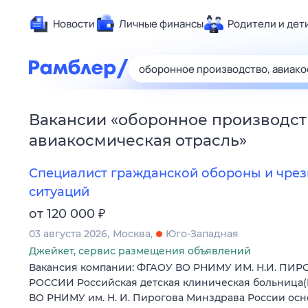
Новости
Личные финансы
Родители и дет
Здоровье
Развлечен
Дом и уют
Вакансии
«
оборонное производст
Спорт
авиакосмическая отрасль
»
Карьера
Авто
Специалист гражданской обороны и чре
Технологи
ситуаций
Жизненные
₽
от 120 000
Сберегаем
03 августа 2026
Москва
Юго-Западная
Гороскопы
Джейкет, сервис размещения объявлений
Вакансия компании: ФГАОУ ВО РНИМУ ИМ. Н.И. П
РОССИИ Российская детская клиническая больница(
ВО РНИМУ им. Н. И. Пирогова Минздрава России осно