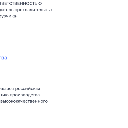
ОТВЕТСТВЕННОСТЬЮ
дитель прохладительных
рузчика-
тва
ющаяся российская
нию производства.
 высококачественного