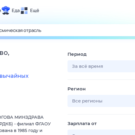
и
Еда
Ещё
Почта
ия и отдых
Поиск
Погода
во,
Период
ТВ-программа
За всё время
звычайных
и и тренды
Регион
 ситуации
 вместе
Все регионы
Помощь
ИРОГОВА МИНЗДРАВА
Зарплата от
РДКБ) - филиал ФГАОУ
вана в 1985 году и