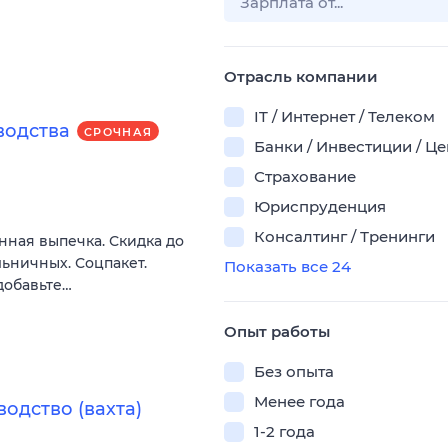
Отрасль компании
IT / Интернет / Телеком
водства
СРОЧНАЯ
Банки / Инвестиции / Ц
Страхование
Юриспруденция
Консалтинг / Тренинги
нная выпечка. Скидка до
льничных. Соцпакет.
Показать все 24
добавьте…
Опыт работы
Без опыта
Менее года
одство (вахта)
1-2 года