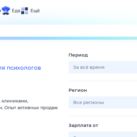
и
Еда
Ещё
Почта
ия и отдых
Поиск
Погода
Период
ТВ-программа
За всё время
я психологов
и и тренды
Регион
 ситуации
, клиниками,
 вместе
Все регионы
. Опыт активных продаж
Помощь
Зарплата от