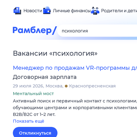
Новости
Личные финансы
Родители и дет
Здоровье
Развлечен
Дом и уют
Вакансии
«
психология
»
Спорт
Карьера
Менеджер по продажам VR-программы дл
Авто
Договорная зарплата
Технологи
29 июля 2026
Москва
Краснопресненская
Жизненные
Ментальный мост
Активный поиск и первичный контакт с психологами
Сберегаем
обучающими центрами и корпоративными клиентами
Гороскопы
B2B/B2C от 1–2 лет.
Показать ещё
Откликнуться