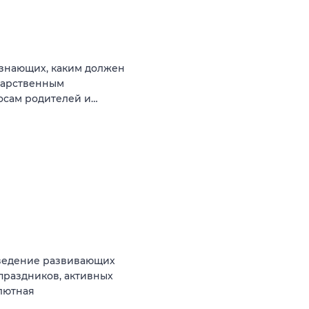
 знающих, каким должен
ударственным
росам родителей и…
роведение развивающих
праздников, активных
лютная