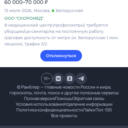
₽
60 000–70 000
13 июля 2026
Москва
Белорусская
ООО "СКОРОМЕД"
В медицинский центр(профосмотры) требуется
уборщик/ца-санитар/ка на постоянную работу.
Шаговая доступность от метро (м. Белорусская 1 мин.
пешком). График 5/2
Откликнуться
18
+
© Рамблер — главные новости России и мира,
гороскопы, почта, поиск и другие полезные сервисы
Полная версия
Помощь
Обратная связь
Условия использования
Удаление информации
Политика конфиденциальности
Лайки
Топ-100
Все проекты