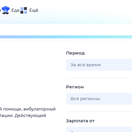
и
Еда
Ещё
Почта
ия и отдых
Поиск
Погода
Период
ТВ-программа
За всё время
и и тренды
Регион
 ситуации
 вместе
Все регионы
Помощь
й помощи, амбулаторный
тации. Действующий
Зарплата от