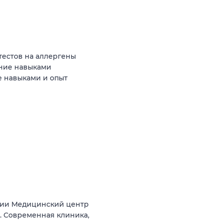
тестов на аллергены
ние навыками
 навыками и опыт
нии Медицинский центр
а). Современная клиника,