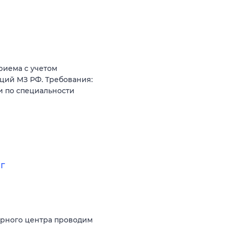
риема с учетом
ций МЗ РФ. Требования:
и по специальности
г
арного центра проводим