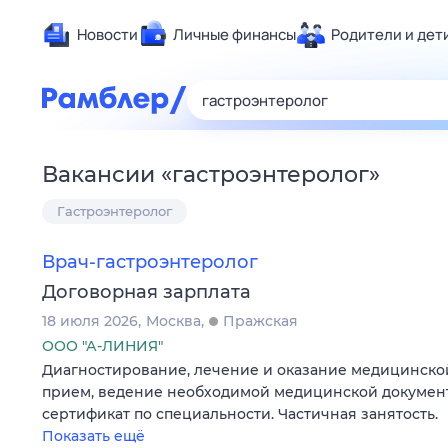
Новости
Личные финансы
Родители и дет
Здоровье
Развлечен
Дом и уют
Вакансии
«
гастроэнтеролог
»
Спорт
Гастроэнтеролог
Карьера
Авто
Врач-гастроэнтеролог
Технологи
Договорная зарплата
Жизненные
18 июля 2026
Москва
Пражская
Сберегаем
ООО "А-ЛИНИЯ"
Гороскопы
Диагностирование, лечение и оказание медицинско
прием, ведение необходимой медицинской докумен
сертификат по специальности. Частичная занятость.
Показать ещё