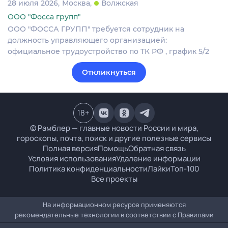
28 июля 2026
Москва
Волжская
ООО "Фосса групп"
ООО "ФОССА ГРУПП" требуется сотрудник на
должность управляющего организацией:
официальное трудоустройство по ТК РФ , график 5/2
Откликнуться
18
+
© Рамблер — главные новости России и мира,
гороскопы, почта, поиск и другие полезные сервисы
Полная версия
Помощь
Обратная связь
Условия использования
Удаление информации
Политика конфиденциальности
Лайки
Топ-100
Все проекты
На информационном ресурсе применяются
рекомендательные технологии в соответствии с
Правилами