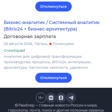
Откликнуться
Бизнес-аналитик / Системный аналитик
(Bitrix24 + бизнес-архитектура)
Договорная зарплата
05 августа 2026
Лагань
Румянцево
GrowSquad
Аналитик для цифровой трансформации
производства: процессы, Bitrix24, интеграции,
архитектура. Частичная занятость, удалённо.
Откликнуться
18
+
© Рамблер — главные новости России и мира,
гороскопы, почта, поиск и другие полезные сервисы