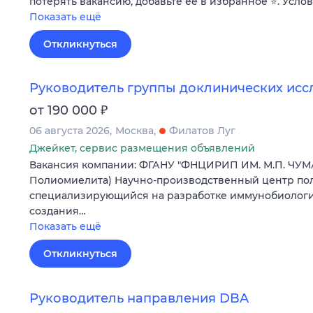
потерять вакансию, добавьте ее в избранное ⭐. Усло
Показать ещё
Откликнуться
Руководитель группы доклинических ис
₽
от 190 000
06 августа 2026
Москва
Филатов Луг
Джейкет, сервис размещения объявлений
Вакансия компании: ФГАНУ "ФНЦИРИП ИМ. М.П. ЧУМ
Полиомиелита) Научно-производственный центр пол
специализирующийся на разработке иммунобиологич
создания…
Показать ещё
Откликнуться
Руководитель направления DBA