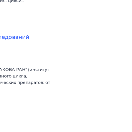
вия. Дикси…
следований
АКОВА РАН" (институт
ного цикла,
еских препаратов: от