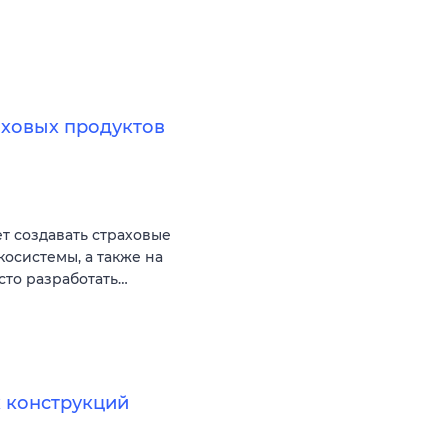
аховых продуктов
ет создавать страховые
косистемы, а также на
сто разработать…
 конструкций