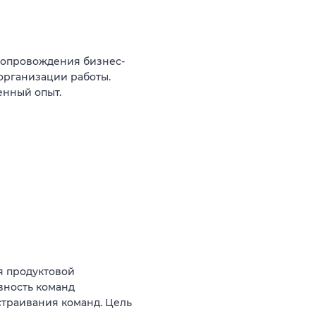
сопровождения бизнес-
организации работы.
енный опыт.
я продуктовой
вность команд
ыстраивания команд. Цель