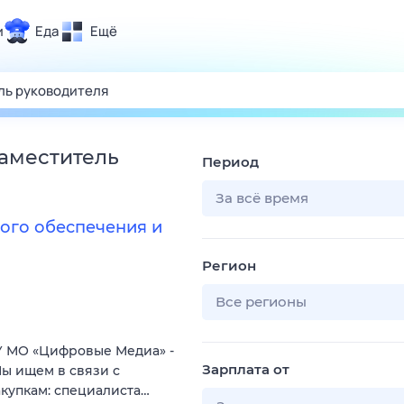
и
Еда
Ещё
Почта
ия и отдых
Поиск
Погода
заместитель
Период
ТВ-программа
За всё время
ого обеспечения и
и и тренды
Регион
 ситуации
 вместе
Все регионы
Помощь
 МО «Цифровые Медиа» -
Зарплата от
ы ищем в связи с
купкам: специалиста…