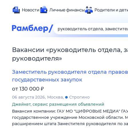
Новости
Личные финансы
Родители и дет
Здоровье
Развлечен
Дом и уют
Вакансии
«
руководитель отдела, 
Спорт
руководителя
»
Карьера
Авто
Заместитель руководителя отдела правов
Технологи
государственных закупок
Жизненные
₽
от 130 000
Сберегаем
06 августа 2026
Москва
Строгино
Гороскопы
Джейкет, сервис размещения объявлений
Вакансия компании: ГАУ МО "ЦИФРОВЫЕ МЕДИА" ГАУ
государственное учреждение Московской области. М
расширением штата Заместителя руководителя по за