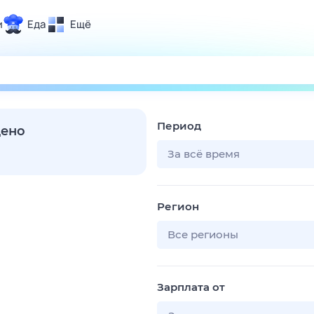
и
Еда
Ещё
Почта
ия и отдых
Поиск
Погода
Период
ТВ-программа
дено
За всё время
и и тренды
Регион
 ситуации
 вместе
Все регионы
Помощь
Зарплата от