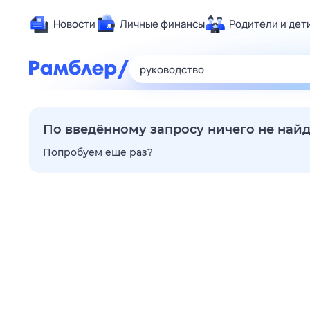
Новости
Личные финансы
Родители и дет
Здоровье
Развлечен
Дом и уют
Спорт
По введённому запросу ничего не най
Карьера
Попробуем еще раз?
Авто
Технологи
Жизненные
Сберегаем
Гороскопы