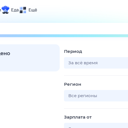
и
Еда
Ещё
Почта
ия и отдых
Поиск
Погода
Период
ТВ-программа
дено
За всё время
и и тренды
Регион
 ситуации
 вместе
Все регионы
Помощь
Зарплата от