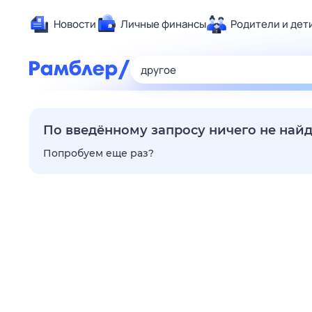
Новости
Личные финансы
Родители и дет
Здоровье
Развлечен
Дом и уют
Спорт
По введённому запросу ничего не най
Карьера
Попробуем еще раз?
Авто
Технологи
Жизненные
Сберегаем
Гороскопы