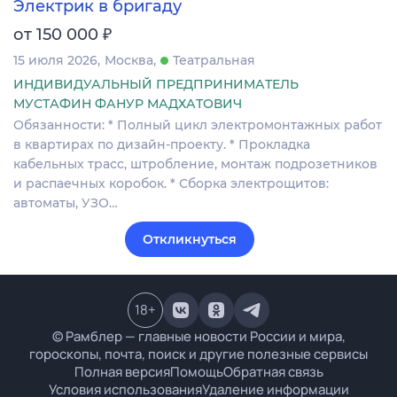
Электрик в бригаду
₽
от 150 000
15 июля 2026
Москва
Театральная
ИНДИВИДУАЛЬНЫЙ ПРЕДПРИНИМАТЕЛЬ
МУСТАФИН ФАНУР МАДХАТОВИЧ
Обязанности: * Полный цикл электромонтажных работ
в квартирах по дизайн-проекту. * Прокладка
кабельных трасс, штробление, монтаж подрозетников
и распаечных коробок. * Сборка электрощитов:
автоматы, УЗО…
Откликнуться
18
+
© Рамблер — главные новости России и мира,
гороскопы, почта, поиск и другие полезные сервисы
Полная версия
Помощь
Обратная связь
Условия использования
Удаление информации