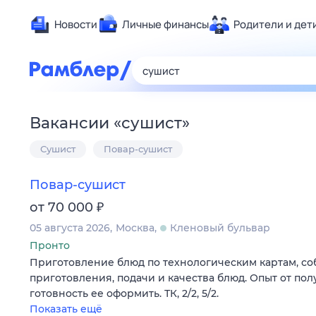
Новости
Личные финансы
Родители и дет
Здоровье
Развлечен
Дом и уют
Вакансии
«
сушист
»
Спорт
Сушист
Повар-сушист
Карьера
Авто
Повар-сушист
Технологи
₽
от 70 000
Жизненные
05 августа 2026
Москва
Кленовый бульвар
Сберегаем
Пронто
Гороскопы
Приготовление блюд по технологическим картам, с
приготовления, подачи и качества блюд. Опыт от пол
готовность ее оформить. ТК, 2/2, 5/2.
Показать ещё