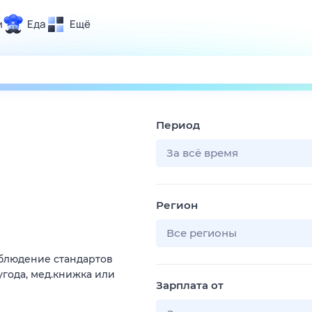
и
Еда
Ещё
Почта
ия и отдых
Поиск
Погода
Период
ТВ-программа
За всё время
и и тренды
Регион
 ситуации
 вместе
Все регионы
Помощь
облюдение стандартов
угода, мед.книжка или
Зарплата от