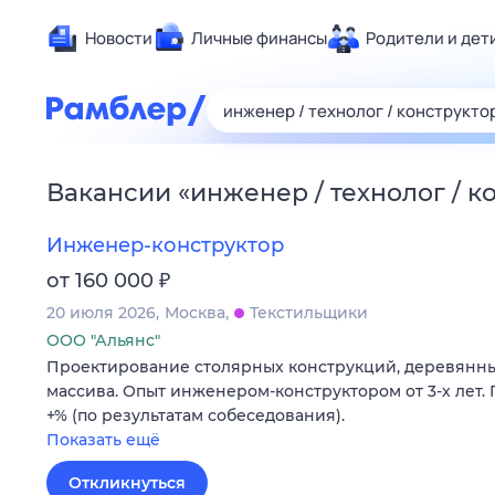
Новости
Личные финансы
Родители и дет
Здоровье
Развлечен
Дом и уют
Вакансии
«
инженер / технолог / к
Спорт
Карьера
Инженер-конструктор
Авто
₽
от 160 000
Технологи
20 июля 2026
Москва
Текстильщики
Жизненные
ООО "Альянс"
Проектирование столярных конструкций, деревянны
Сберегаем
массива. Опыт инженером-конструктором от 3-х лет. Г
Гороскопы
+% (по результатам собеседования).
Показать ещё
Откликнуться