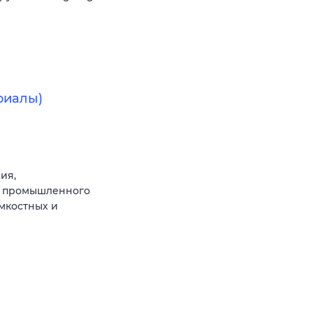
риалы)
ия,
и промышленного
емкостных и