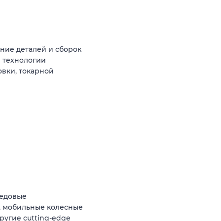
ние деталей и сборок
м технологии
овки, токарной
редовые
, мобильные колесные
ругие cutting-edge