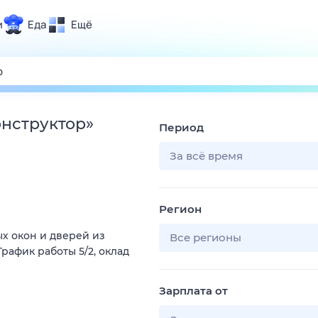
и
Еда
Ещё
Почта
ия и отдых
Поиск
Погода
онструктор
»
Период
ТВ-программа
За всё время
и и тренды
Регион
 ситуации
х окон и дверей из
 вместе
Все регионы
рафик работы 5/2, оклад
Помощь
Зарплата от