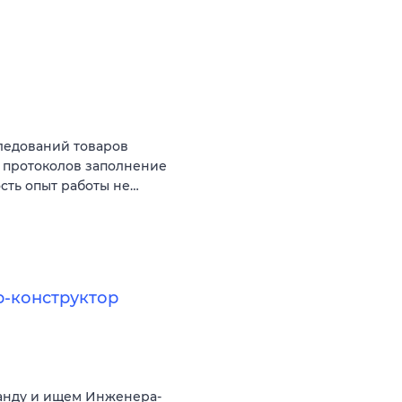
ледований товаров
 протоколов заполнение
сть опыт работы не…
р-конструктор
анду и ищем Инженера-