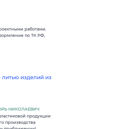
роектными работами.
формление по ТК РФ,
о литью изделий из
ОРЬ НИКОЛАЕВИЧ
пластиковой продукции
го производства
вом приближении)