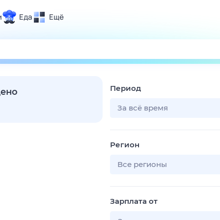
и
Еда
Ещё
Почта
ия и отдых
Поиск
Погода
Период
ТВ-программа
дено
За всё время
и и тренды
Регион
 ситуации
 вместе
Все регионы
Помощь
Зарплата от