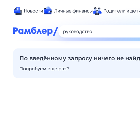
Новости
Личные финансы
Родители и дет
Здоровье
Развлечен
Дом и уют
Спорт
По введённому запросу ничего не най
Карьера
Попробуем еще раз?
Авто
Технологи
Жизненные
Сберегаем
Гороскопы