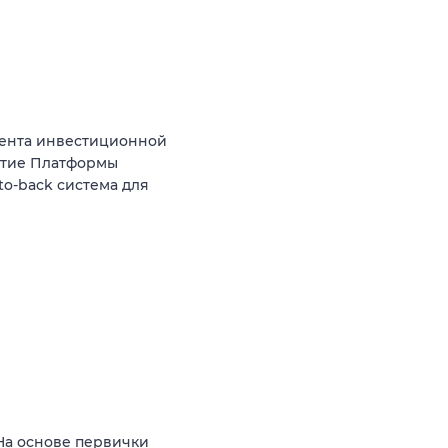
ента инвестиционной
итие Платформы
o-back система для
На основе первички