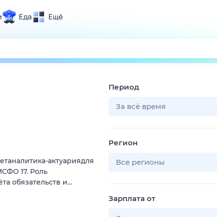
и
Еда
Ещё
Почта
ия и отдых
Поиск
Погода
Период
ТВ-программа
За всё время
и и тренды
Регион
 ситуации
етаналитика-актуариядля
 вместе
Все регионы
СФО 17. Роль
Помощь
ёта обязательств и…
Зарплата от