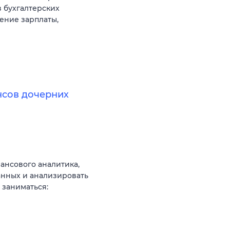
 бухгалтерских
ление зарплаты,
нсов дочерних
нсового аналитика,
анных и анализировать
 заниматься: