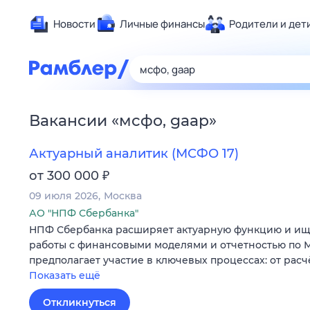
Новости
Личные финансы
Родители и дет
Здоровье
Развлечен
Дом и уют
Вакансии
«
мсфо, gaap
»
Спорт
Карьера
Актуарный аналитик (МСФО 17)
Авто
₽
от 300 000
Технологи
09 июля 2026
Москва
Жизненные
АО "НПФ Сбербанка"
НПФ Сбербанка расширяет актуарную функцию и ищ
Сберегаем
работы с финансовыми моделями и отчетностью по М
Гороскопы
предполагает участие в ключевых процессах: от расч
Показать ещё
Откликнуться