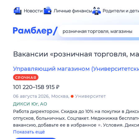
Новости
Личные финансы
Родители и дет
Здоровье
Развлечен
Дом и уют
Вакансии
«
розничная торговля, м
Спорт
Карьера
Управляющий магазином (Университетский 
Авто
СРОЧНАЯ
Технологи
₽
101 220–158 915
Жизненные
06 августа 2026
Москва
Университет
Сберегаем
ДИКСИ Юг, АО
Работа директором. Скидка до 10% на покупки в Дикс
Гороскопы
отпусков, больничных. Соцпакет. Медкнижка бесплатн
вакансию, добавьте ее в избранное ⭐. Условия. Дикси
Показать ещё