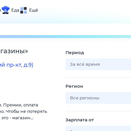
и
Еда
Ещё
Почта
ия и отдых
Поиск
Погода
агазины
»
Период
ТВ-программа
За всё время
пр-кт, д.9)
и и тренды
Регион
 ситуации
 вместе
Все регионы
и. Премии, оплата
Помощь
о. Чтобы не потерять
 это - магазин…
Зарплата от