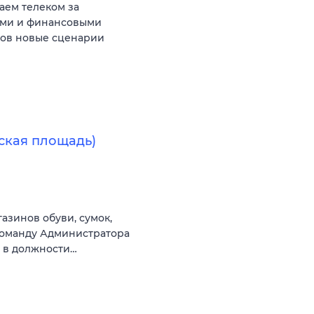
аем телеком за
ыми и финансовыми
тов новые сценарии
ская площадь)
зинов обуви, сумок,
команду Администратора
и в должности…