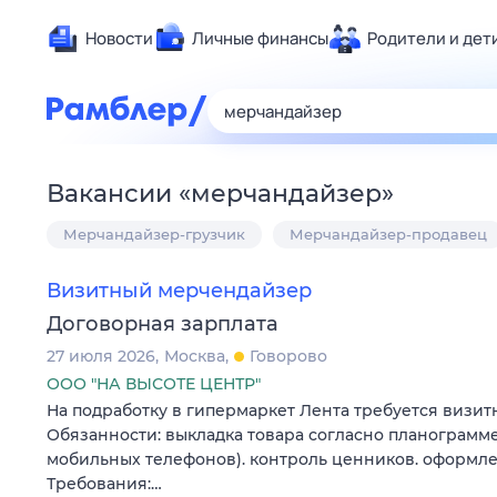
Новости
Личные финансы
Родители и дет
Здоровье
Развлечен
Дом и уют
Вакансии
«
мерчандайзер
»
Спорт
Мерчандайзер-грузчик
Мерчандайзер-продавец
Карьера
Авто
Визитный мерчендайзер
Технологи
Договорная зарплата
Жизненные
27 июля 2026
Москва
Говорово
Сберегаем
ООО "НА ВЫСОТЕ ЦЕНТР"
Гороскопы
На подработку в гипермаркет Лента требуется визи
Обязанности: выкладка товара согласно планограмме
мобильных телефонов). контроль ценников. оформл
Требования:…