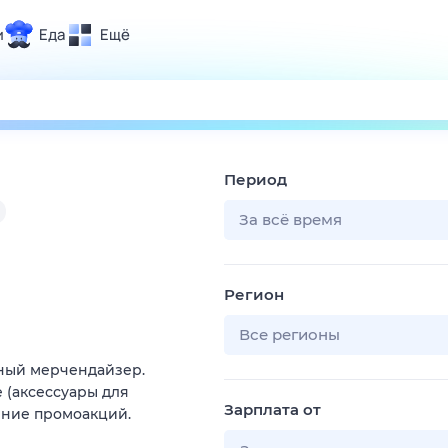
и
Еда
Ещё
Почта
ия и отдых
Поиск
Погода
Период
ТВ-программа
За всё время
и и тренды
Регион
 ситуации
 вместе
Все регионы
Помощь
тный мерчендайзер.
 (аксессуары для
Зарплата от
ение промоакций.