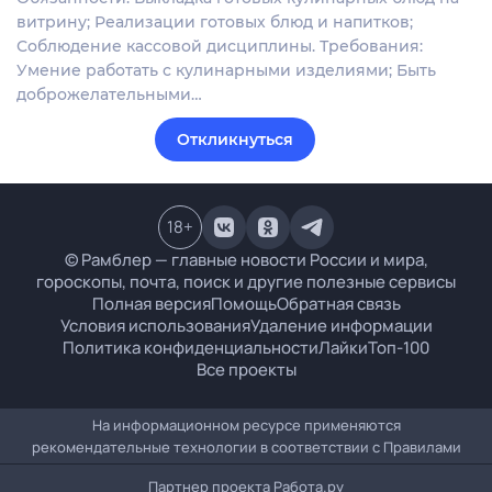
витрину; Реализации готовых блюд и напитков;
Соблюдение кассовой дисциплины. Требования:
Умение работать с кулинарными изделиями; Быть
доброжелательными…
Откликнуться
18
+
© Рамблер — главные новости России и мира,
гороскопы, почта, поиск и другие полезные сервисы
Полная версия
Помощь
Обратная связь
Условия использования
Удаление информации
Политика конфиденциальности
Лайки
Топ-100
Все проекты
На информационном ресурсе применяются
рекомендательные технологии в соответствии с
Правилами
Партнер проекта
Работа.ру