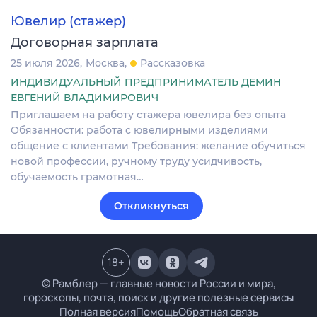
Ювелир (стажер)
Договорная зарплата
25 июля 2026
Москва
Рассказовка
ИНДИВИДУАЛЬНЫЙ ПРЕДПРИНИМАТЕЛЬ ДЕМИН
ЕВГЕНИЙ ВЛАДИМИРОВИЧ
Приглашаем на работу стажера ювелира без опыта
Обязанности: работа с ювелирными изделиями
общение с клиентами Требования: желание обучиться
новой профессии, ручному труду усидчивость,
обучаемость грамотная…
Откликнуться
18
+
© Рамблер — главные новости России и мира,
гороскопы, почта, поиск и другие полезные сервисы
Полная версия
Помощь
Обратная связь