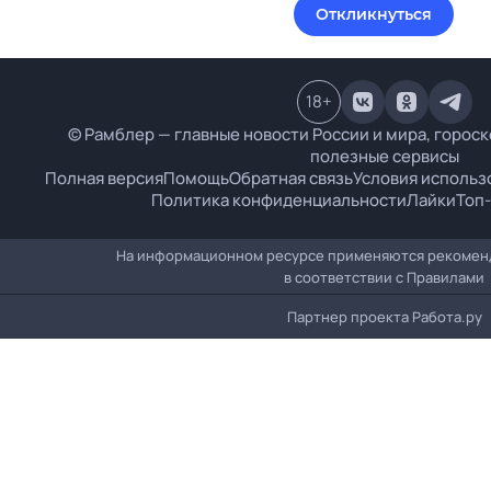
Откликнуться
18
+
© Рамблер — главные новости России и мира, гороско
полезные сервисы
Полная версия
Помощь
Обратная связь
Условия использ
Политика конфиденциальности
Лайки
Топ-
На информационном ресурсе применяются рекомен
в соответствии с
Правилами
Партнер проекта
Работа.ру