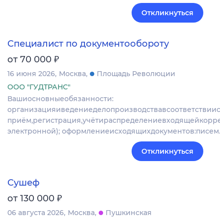
Откликнуться
Специалист по документообороту
₽
от 70 000
16 июня 2026
Москва
Площадь Революции
ООО "ГУДТРАНС"
Вашиосновныеобязанности:
организацияиведениеделопроизводствавсоответствии
приём,регистрация,учётираспределениевходящейкор
электронной); оформлениеисходящихдокументов:писем
Откликнуться
Сушеф
₽
от 130 000
06 августа 2026
Москва
Пушкинская