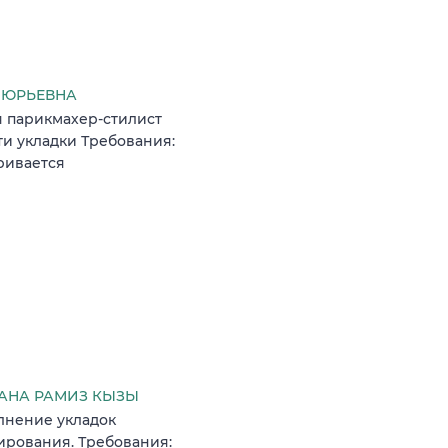
А ЮРЬЕВНА
я парикмахер-стилист
и укладки Требования:
аривается
АНА РАМИЗ КЫЗЫ
лнение укладок
ирования. Требования: