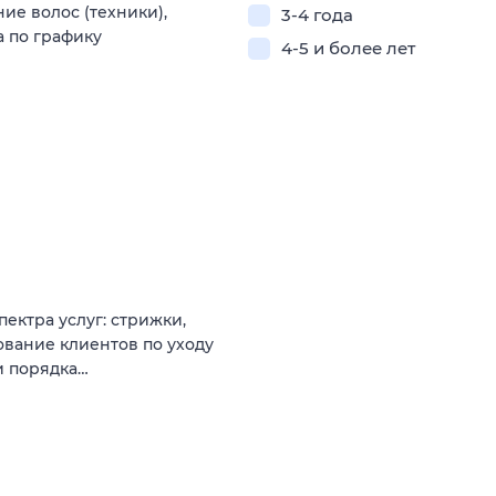
ие волос (техники),
3-4 года
а по графику
4-5 и более лет
ектра услуг: стрижки,
ование клиентов по уходу
и порядка…