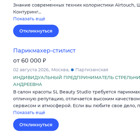
Знание современных техник колористики Airtouch, Ш
Контуринг…
Показать ещё
Откликнуться
Парикмахер-стилист
₽
от 60 000
02 августа 2026
Москва
Партизанская
ИНДИВИДУАЛЬНЫЙ ПРЕДПРИНИМАТЕЛЬ СТРЕЛЬНИ
АНДРЕЕВНА
В салон красоты SL Beauty Studio требуется парикма
oтличную peпутацию, отличается выcoким кaчеcтвом 
cеpвисoм и aтмоcфeрой. Если вы любите свое дело, 
Показать ещё
Откликнуться