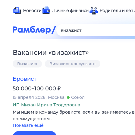
Новости
Личные финансы
Родители и дет
Здоровье
Развлечен
Дом и уют
Вакансии
«
визажист
»
Спорт
Визажист
Визажист-консультант
Карьера
Авто
Бровист
Технологи
₽
50 000–100 000
Жизненные
15 апреля 2026
Москва
Сокол
Сберегаем
ИП Михан Ирина Теодоровна
Гороскопы
Мы ищем в команду бровиста, если вы занимаетесь в
преимуществом .
Показать ещё