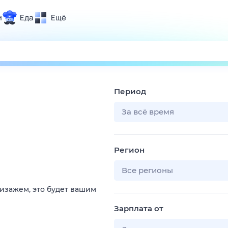
и
Еда
Ещё
Почта
ия и отдых
Поиск
Погода
Период
ТВ-программа
За всё время
и и тренды
Регион
 ситуации
 вместе
Все регионы
Помощь
изажем, это будет вашим
Зарплата от