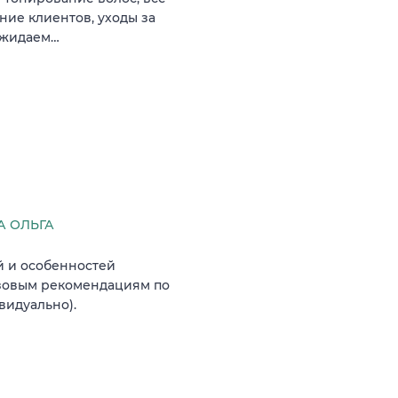
ние клиентов, уходы за
 ожидаем…
 ОЛЬГА
й и особенностей
азовым рекомендациям по
видуально).