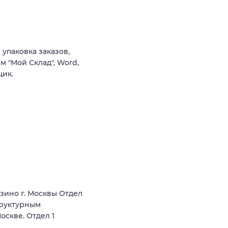
упаковка заказов,
м "Мой Склад", Word,
щик.
зино г. Москвы Отдел
труктурным
скве. Отдел 1