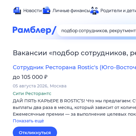
Новости
Личные финансы
Родители и дет
Здоровье
Развлечен
Дом и уют
Вакансии
«
подбор сотрудников, 
Спорт
Карьера
Сотрудник Ресторана Rostic's (Юго-Восто
Авто
₽
до 105 000
Технологи
05 августа 2026
Москва
Жизненные
Сити Ресторантс
ДАЙ ПЯТЬ КАРЬЕРЕ В ROSTIC’S! Что мы предлагаем: 
Сберегаем
выплаты два раза в месяц, который зависит от колич
Гороскопы
Ежемесячные премии — за выполнение целевых по
Показать ещё
Откликнуться