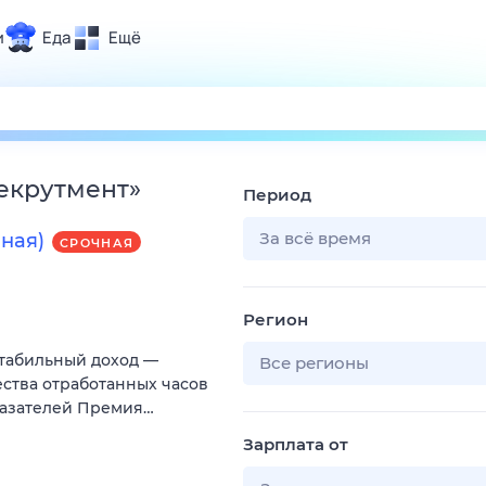
и
Еда
Ещё
Почта
ия и отдых
Поиск
Погода
рекрутмент
»
Период
ТВ-программа
За всё время
чная)
СРОЧНАЯ
и и тренды
Регион
 ситуации
Стабильный доход —
 вместе
Все регионы
ества отработанных часов
Помощь
казателей Премия…
Зарплата от