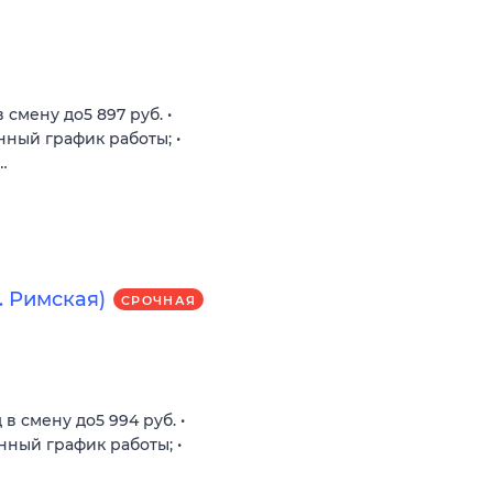
 смену до5 897 руб. •
енный график работы; •
…
 Римская)
СРОЧНАЯ
 в смену до5 994 руб. •
енный график работы; •