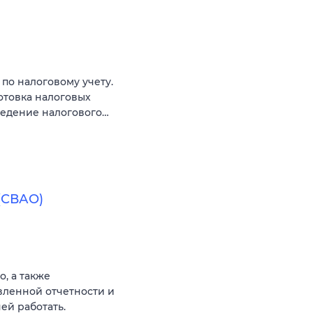
по налоговому учету.
отовка налоговых
ведение налогового…
(СВАО)
о, а также
вленной отчетности и
ей работать.