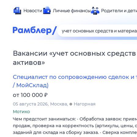
Новости
Личные финансы
Родители и дет
Здоровье
Развлечен
Дом и уют
Вакансии
«
учет основных средств
Спорт
активов
»
Карьера
Авто
Специалист по сопровождению сделок и т
Технологи
/ МойСклад)
Жизненные
₽
от 100 000
Сберегаем
05 августа 2026
Москва
Нагорная
Гороскопы
Мотико
Чем предстоит заниматься: · Обработка заявок: при
продаж, проверка на корректность (артикулы, цены,
заданий для склада на сборку заказа. · Сверка компл