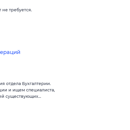
 не требуется.
пераций
ия отдела Бухгалтерии.
ии и ищем специалиста,
ией существующих…