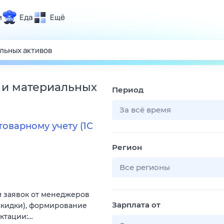
и
Еда
Ещё
Почта
ия и отдых
Поиск
Погода
 и материальных
Период
ТВ-программа
За всё время
оварному учету (1С
и и тренды
Регион
 ситуации
 вместе
Все регионы
Помощь
ем заявок от менеджеров
Зарплата от
 скидки), формирование
ектации:…