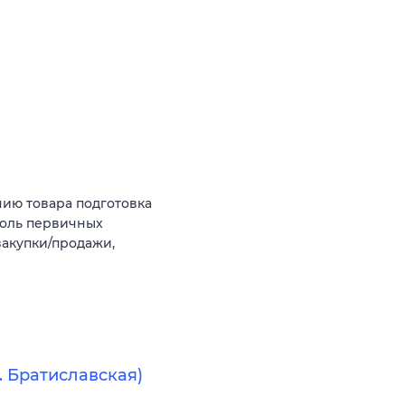
ию товара подготовка
роль первичных
закупки/продажи,
 Братиславская)