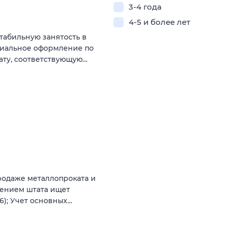
3-4 года
4-5 и более лет
табильную занятость в
циальное оформление по
ату, соответствующую…
родаже металлопроката и
рением штата ищет
76); Учет основных…