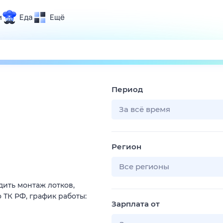
и
Еда
Ещё
Почта
ия и отдых
Поиск
Погода
Период
ТВ-программа
За всё время
и и тренды
Регион
 ситуации
 вместе
Все регионы
Помощь
ить монтаж лотков,
 ТК РФ, график работы:
Зарплата от