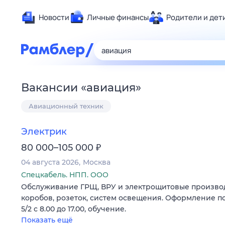
Новости
Личные финансы
Родители и дет
Здоровье
Развлечен
Дом и уют
Вакансии
«
авиация
»
Спорт
Авиационный техник
Карьера
Авто
Электрик
Технологи
₽
80 000–105 000
Жизненные
04 августа 2026
Москва
Сберегаем
Спецкабель. НПП. ООО
Гороскопы
Обслуживание ГРЩ, ВРУ и электрощитовые производ
коробов, розеток, систем освещения. Оформление по
5/2 с 8.00 до 17.00, обучение.
Показать ещё