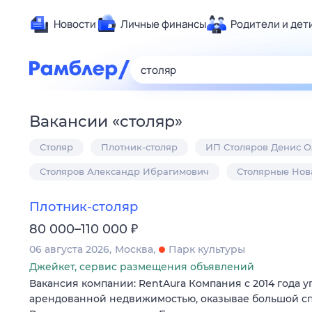
Новости
Личные финансы
Родители и дет
Здоровье
Развлечен
Дом и уют
Вакансии
«
столяр
»
Спорт
Столяр
Плотник-столяр
ИП Столяров Денис О
Карьера
Авто
Столяров Александр Ибрагимович
Столярные Нов
Технологи
Плотник-столяр
Жизненные
₽
80 000–110 000
Сберегаем
06 августа 2026
Москва
Парк культуры
Гороскопы
Джейкет, сервис размещения объявлений
Вакансия компании: RentAura Компания с 2014 года 
арендованной недвижимостью, оказывае большой сп