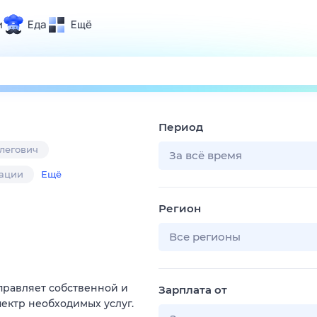
и
Еда
Ещё
Почта
ия и отдых
Поиск
Погода
Период
ТВ-программа
легович
За всё время
ации
Ещё
и и тренды
Регион
 ситуации
 вместе
Все регионы
Помощь
управляет собственной и
Зарплата от
ектр необходимых услуг.