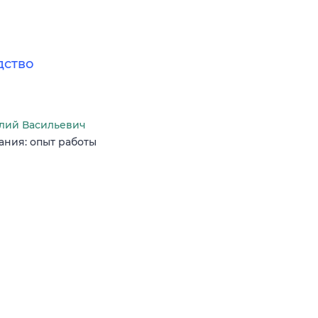
дство
лий Васильевич
ания: опыт работы