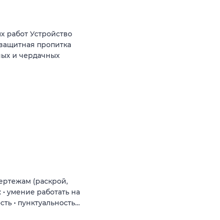
х работ Устройство
езащитная пропитка
ных и чердачных
ертежам (раскрой,
 • умение работать на
сть • пунктуальность…