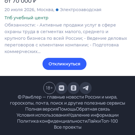
₽
от 70 000
20 июля 2026
Москва
Электрозаводская
Тпб учебный центр
Обязанности: - Активные продажи услуг в сфере
охраны труда в сегментах малого, среднего и
крупного бизнеса по всей России; - Ведение деловых
переговоров с клиентами компании; - Подготовка
коммерческих…
Откликнуться
18
+
© Рамблер — главные новости России и мира,
гороскопы, почта, поиск и другие полезные сервисы
Полная версия
Помощь
Обратная связь
Условия использования
Удаление информации
Политика конфиденциальности
Лайки
Топ-100
Все проекты