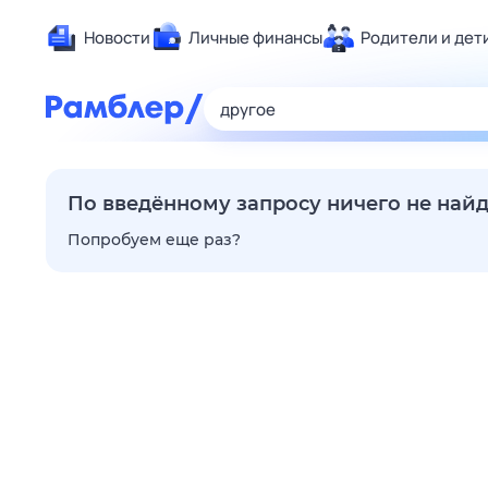
Новости
Личные финансы
Родители и дет
Здоровье
Развлечен
Дом и уют
Спорт
По введённому запросу ничего не най
Карьера
Попробуем еще раз?
Авто
Технологи
Жизненные
Сберегаем
Гороскопы