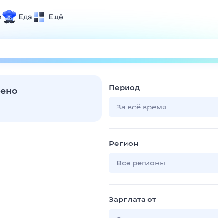
и
Еда
Ещё
Почта
ия и отдых
Поиск
Погода
Период
ТВ-программа
дено
За всё время
и и тренды
Регион
 ситуации
 вместе
Все регионы
Помощь
Зарплата от