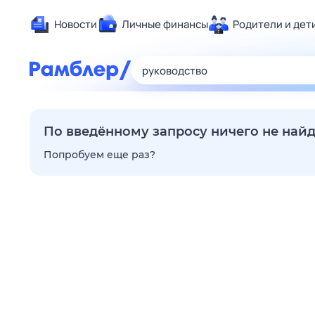
Новости
Личные финансы
Родители и дет
Здоровье
Развлечен
Дом и уют
Спорт
По введённому запросу ничего не най
Карьера
Попробуем еще раз?
Авто
Технологи
Жизненные
Сберегаем
Гороскопы