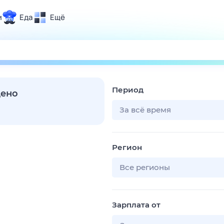
и
Еда
Ещё
Почта
ия и отдых
Поиск
Погода
Период
ТВ-программа
дено
За всё время
и и тренды
Регион
 ситуации
 вместе
Все регионы
Помощь
Зарплата от