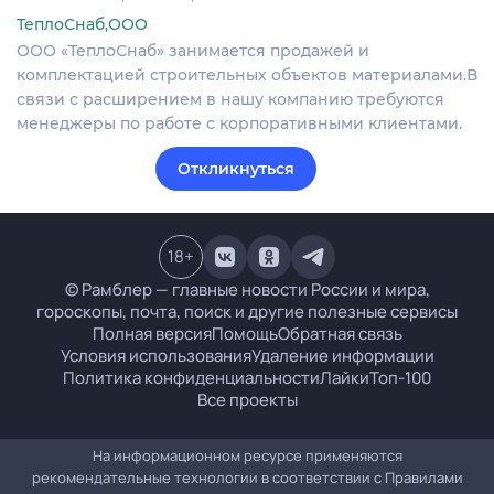
ТеплоСнаб,ООО
ООО «ТеплоСнаб» занимается продажей и
комплектацией строительных объектов материалами.В
связи с расширением в нашу компанию требуются
менеджеры по работе с корпоративными клиентами.
Откликнуться
18
+
© Рамблер — главные новости России и мира,
гороскопы, почта, поиск и другие полезные сервисы
Полная версия
Помощь
Обратная связь
Условия использования
Удаление информации
Политика конфиденциальности
Лайки
Топ-100
Все проекты
На информационном ресурсе применяются
рекомендательные технологии в соответствии с
Правилами