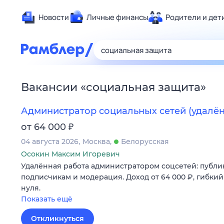
Новости
Личные финансы
Родители и дет
Здоровье
Развлечен
Дом и уют
Вакансии
«
социальная защита
»
Спорт
Карьера
Администратор социальных сетей (удалён
Авто
₽
от 64 000
Технологи
04 августа 2026
Москва
Белорусская
Жизненные
Осокин Максим Игоревич
Удалённая работа администратором соцсетей: публик
Сберегаем
подписчикам и модерация. Доход от 64 000 ₽, гибкий
Гороскопы
нуля.
Показать ещё
Откликнуться