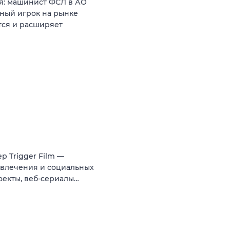
я: машинист ФСЛ в АО
ный игрок на рынке
тся и расширяет
р Trigger Film —
азвлечения и социальных
оекты, веб-сериалы…