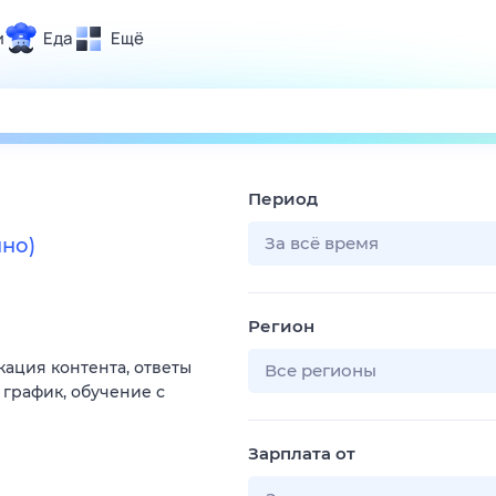
и
Еда
Ещё
Почта
ия и отдых
Поиск
Погода
Период
ТВ-программа
За всё время
но)
и и тренды
Регион
 ситуации
ация контента, ответы
 вместе
Все регионы
 график, обучение с
Помощь
Зарплата от