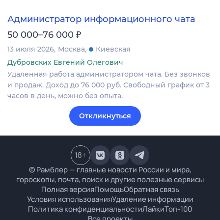
Администратор информационного чата
₽
50 000–76 000
13 июля 2026
Москва
Киевская
Дубровских Евгений Олегович
Удаленная работа администратором чата. Без звонков
и продаж. Доход до 76 000 руб. Свободный график от 3
часов в день, можно без опыта.
Откликнуться
18
+
© Рамблер — главные новости России и мира,
гороскопы, почта, поиск и другие полезные сервисы
Полная версия
Помощь
Обратная связь
Условия использования
Удаление информации
Политика конфиденциальности
Лайки
Топ-100
Все проекты