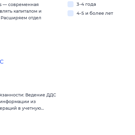
3-4 года
es — современная
влять капиталом и
4-5 и более лет
 Расширяем отдел
ДС
язанности: Ведение ДДС
 информации из
операций в учетную…