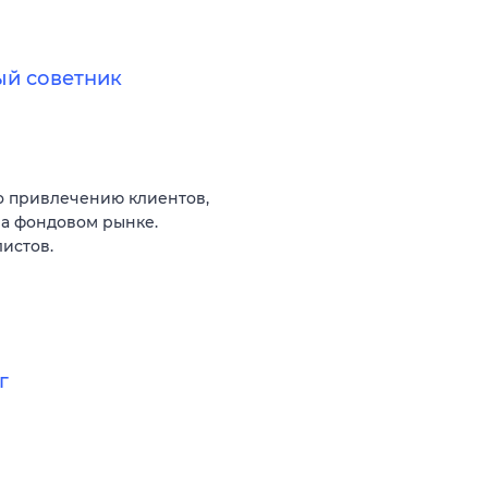
ый советник
о привлечению клиентов,
на фондовом рынке.
истов.
г