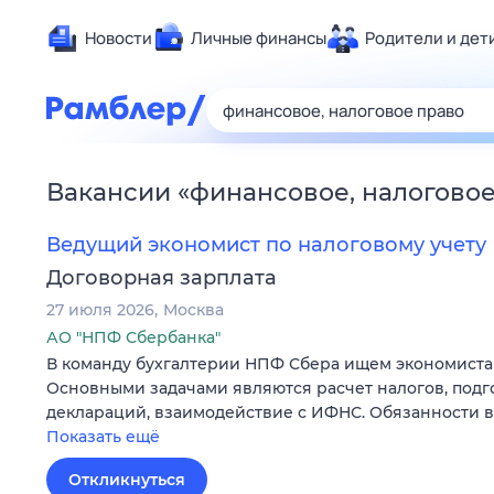
Новости
Личные финансы
Родители и дет
Здоровье
Развлечен
Дом и уют
Вакансии
«
финансовое, налогово
Спорт
Карьера
Ведущий экономист по налоговому учету
Авто
Договорная зарплата
Технологи
27 июля 2026
Москва
Жизненные
АО "НПФ Сбербанка"
В команду бухгалтерии НПФ Сбера ищем экономиста 
Сберегаем
Основными задачами являются расчет налогов, подг
Гороскопы
деклараций, взаимодействие с ИФНС. Обязанности 
Показать ещё
Откликнуться