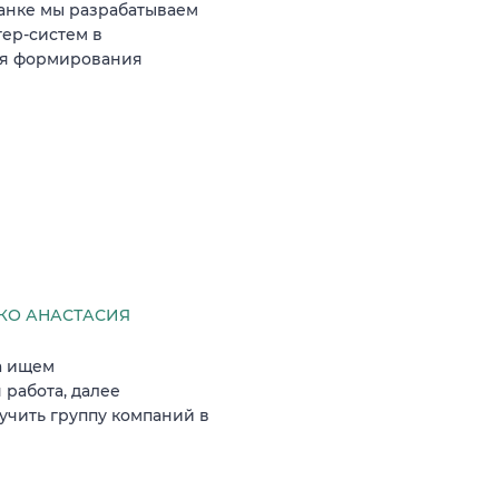
Банке мы разрабатываем
тер-систем в
ля формирования
КО АНАСТАСИЯ
а ищем
 работа, далее
зучить группу компаний в