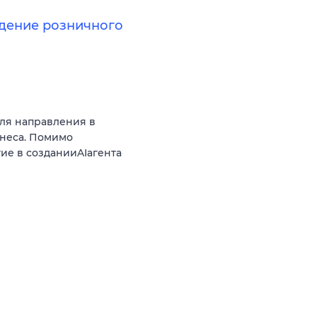
дение розничного
ля направления в
неса. Помимо
тие в созданииAIагента