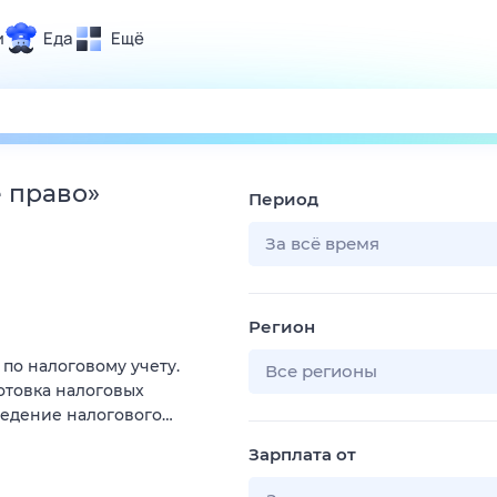
и
Еда
Ещё
Почта
ия и отдых
Поиск
Погода
е право
»
Период
ТВ-программа
За всё время
и и тренды
Регион
 ситуации
по налоговому учету.
 вместе
Все регионы
отовка налоговых
Помощь
ведение налогового…
Зарплата от