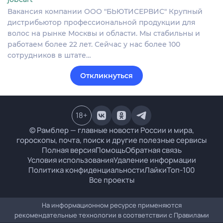
Вакансия компании ООО "БЬЮТИСЕРВИС" Крупный
дистрибьютор профессиональной продукции для
волос на рынке Москвы и области. Мы стабильны и
работаем более 22 лет. Сейчас у нас более 100
сотрудников в штате…
Откликнуться
18
+
© Рамблер — главные новости России и мира,
гороскопы, почта, поиск и другие полезные сервисы
Полная версия
Помощь
Обратная связь
Условия использования
Удаление информации
Политика конфиденциальности
Лайки
Топ-100
Все проекты
На информационном ресурсе применяются
рекомендательные технологии в соответствии с
Правилами