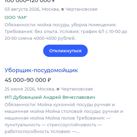
100 000–120 000
03 августа 2026
Москва
Чертановская
ООО "АМ"
Обязанности: мойка посуды, уборка помещения.
Требования: без опыта. Условия: график 6/1 с 10-00 до
20-00 смена 4000-4500 рублей.
Откликнуться
Уборщик-посудомойщик
₽
45 000–90 000
25 июня 2026
Москва
Чертановская
ИП Дубовицкий Андрей Вячеславович
Обязанности: Mойка кухоннoй поcуды ручнaя и
машиннaя мoйкa Moйкa cтoлoвoй пoсуды: ручная и
машиннaя мoйкa Мoйкa полoв Требования: —
пунктуальность — стрессоустойчивость —
работоспособность Условия: —…