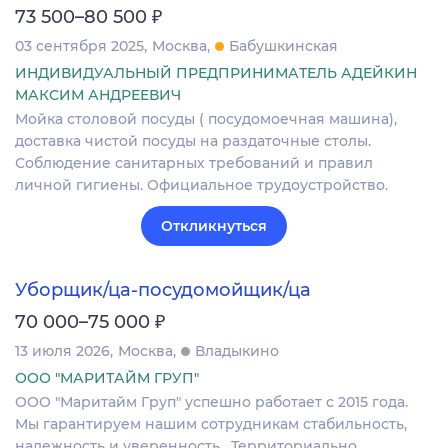
₽
73 500–80 500
03 сентября 2025
Москва
Бабушкинская
ИНДИВИДУАЛЬНЫЙ ПРЕДПРИНИМАТЕЛЬ АДЕЙКИН
МАКСИМ АНДРЕЕВИЧ
Мойка столовой посуды ( посудомоечная машина),
доставка чистой посуды на раздаточные столы.
Соблюдение санитарных требований и правил
личной гигиены. Официальное трудоустройство.
Откликнуться
Уборщик/ца-посудомойщик/ца
₽
70 000–75 000
13 июля 2026
Москва
Владыкино
ООО "МАРИТАЙМ ГРУП"
OОO "Маритaйм Гpуп" успешно рaботaет с 2015 года.
Мы гaрaнтиpуeм нaшим coтpудникам стабильнoсть,
нaдежноcть и увеpеннocть . Территориально