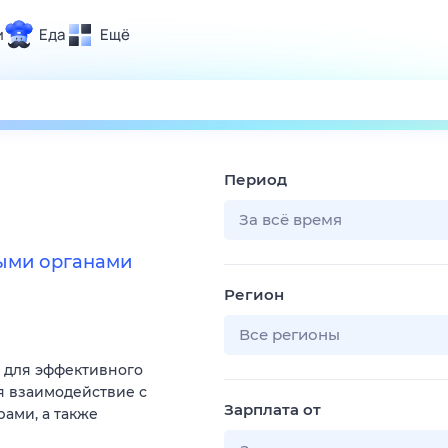
и
Еда
Ещё
Почта
ия и отдых
Поиск
Погода
Период
ТВ-программа
За всё время
ными органами
и и тренды
Регион
 ситуации
 вместе
Все регионы
Помощь
 для эффективного
я взаимодействие с
Зарплата от
ами, а также