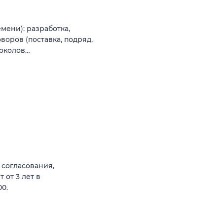
мени): разработка,
воров (поставка, подряд,
токолов…
 согласования,
 от 3 лет в
00.