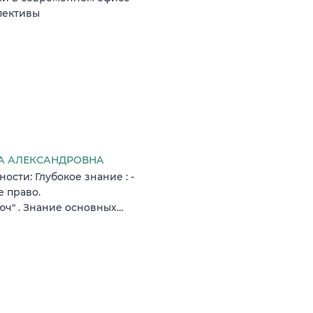
пективы
ГА АЛЕКСАНДРОВНА
сти: Глубокое знание : -
 право.
юч" . Знание основных…