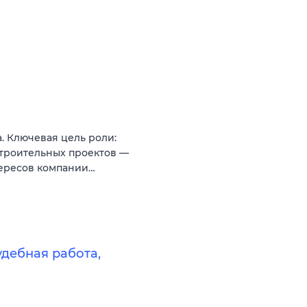
. Ключевая цель роли:
троительных проектов —
тересов компании…
удебная работа,