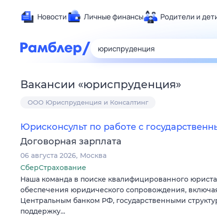
Новости
Личные финансы
Родители и дет
Здоровье
Развлечен
Дом и уют
Вакансии
«
юриспруденция
»
Спорт
ООО Юриспруденция и Консалтинг
Карьера
Авто
Юрисконсульт по работе с государствен
Технологи
Договорная зарплата
Жизненные
06 августа 2026
Москва
Сберегаем
СберСтрахование
Гороскопы
Наша команда в поиске квалифицированного юриста
обеспечения юридического сопровождения, включа
Центральным банком РФ, государственными структур
поддержку…