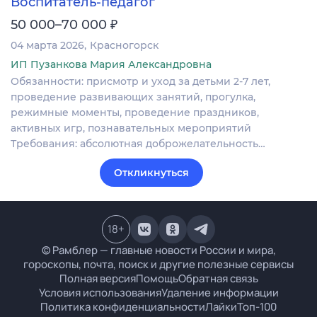
Воспитатель-педагог
₽
50 000–70 000
04 марта 2026
Красногорск
ИП Пузанкова Мария Александровна
Обязанности: присмотр и уход за детьми 2-7 лет,
проведение развивающих занятий, прогулка,
режимные моменты, проведение праздников,
активных игр, познавательных мероприятий
Требования: абсолютная доброжелательность…
Откликнуться
18
+
© Рамблер — главные новости России и мира,
гороскопы, почта, поиск и другие полезные сервисы
Полная версия
Помощь
Обратная связь
Условия использования
Удаление информации
Политика конфиденциальности
Лайки
Топ-100