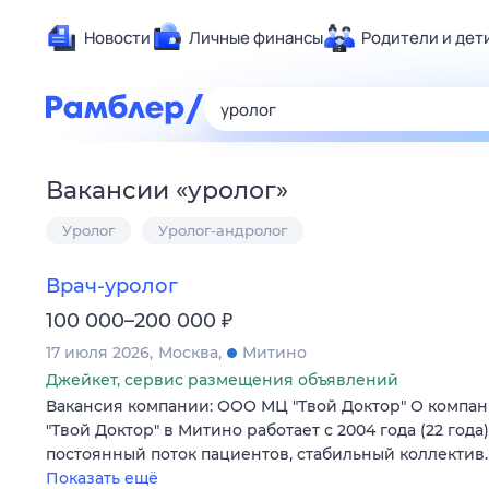
Новости
Личные финансы
Родители и дет
Здоровье
Развлечен
Дом и уют
Вакансии
«
уролог
»
Спорт
Уролог
Уролог-андролог
Карьера
Авто
Врач-уролог
Технологи
₽
100 000–200 000
Жизненные
17 июля 2026
Москва
Митино
Сберегаем
Джейкет, сервис размещения объявлений
Гороскопы
Вакансия компании: ООО МЦ "Твой Доктор" О компа
"Твой Доктор" в Митино работает с 2004 года (22 год
постоянный поток пациентов, стабильный коллектив
Показать ещё