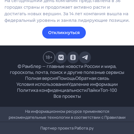
На сегодняшний день компания представлена в 36
городах страны и продолжает активно расти и
достигать новых вершин. За 14 лет компания вышла на
федеральный уровень и заняла лидирующие позиции.
Откликнуться
18
+
© Рамблер — главные новости России и мира,
гороскопы, почта, поиск и другие полезные сервисы
Полная версия
Помощь
Обратная связь
Условия использования
Удаление информации
Политика конфиденциальности
Лайки
Топ-100
Все проекты
На информационном ресурсе применяются
рекомендательные технологии в соответствии с
Правилами
Партнер проекта
Работа.ру