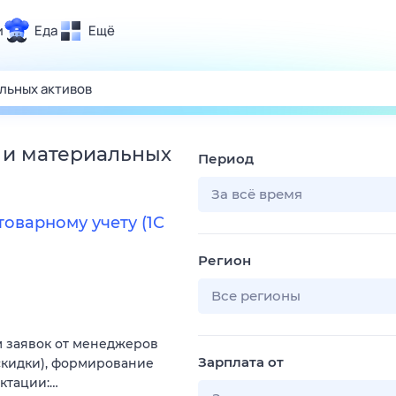
и
Еда
Ещё
Почта
ия и отдых
Поиск
Погода
 и материальных
Период
ТВ-программа
За всё время
оварному учету (1С
и и тренды
Регион
 ситуации
 вместе
Все регионы
Помощь
ем заявок от менеджеров
Зарплата от
 скидки), формирование
ектации:…