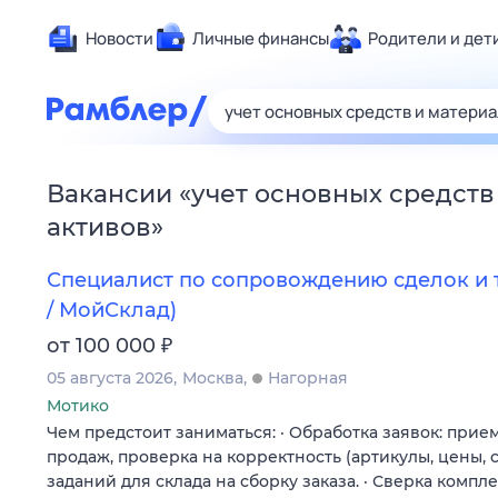
Новости
Личные финансы
Родители и дет
Здоровье
Развлечен
Дом и уют
Вакансии
«
учет основных средств
Спорт
активов
»
Карьера
Авто
Специалист по сопровождению сделок и т
Технологи
/ МойСклад)
Жизненные
₽
от 100 000
Сберегаем
05 августа 2026
Москва
Нагорная
Гороскопы
Мотико
Чем предстоит заниматься: · Обработка заявок: при
продаж, проверка на корректность (артикулы, цены,
заданий для склада на сборку заказа. · Сверка компл