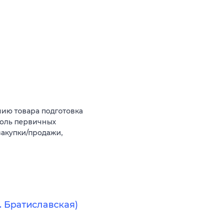
ию товара подготовка
роль первичных
закупки/продажи,
 Братиславская)