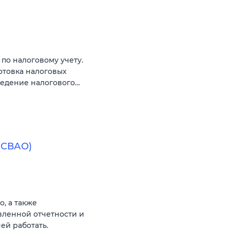
по налоговому учету.
отовка налоговых
ведение налогового…
(СВАО)
о, а также
вленной отчетности и
ей работать.