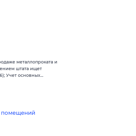
родаже металлопроката и
рением штата ищет
76); Учет основных…
х помещений