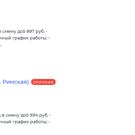
 смену до5 897 руб. •
енный график работы; •
…
 Римская)
СРОЧНАЯ
 в смену до5 994 руб. •
енный график работы; •